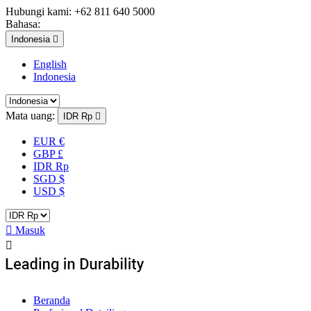
Hubungi kami:
+62 811 640 5000
Bahasa:
Indonesia

English
Indonesia
Mata uang:
IDR Rp

EUR €
GBP £
IDR Rp
SGD $
USD $

Masuk

Beranda