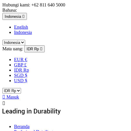
Hubungi kami:
+62 811 640 5000
Bahasa:
Indonesia

English
Indonesia
Mata uang:
IDR Rp

EUR €
GBP £
IDR Rp
SGD $
USD $

Masuk

Beranda